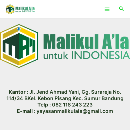
Lewati
Main
Cari
ke
Menu
konten
Kantor :
Jl. Jend Ahmad Yani, Gg. Surareja No.
114/34 BKel. Kebon Pisang Kec. Sumur Bandung
Telp :
082 118 243 223
E-mail :
yayasanmalikulala@gmail.com