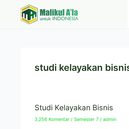
Lewati
ke
konten
studi kelayakan bisni
Studi Kelayakan Bisnis
Studi
Kelayakan
3,256 Komentar
/
Semester 7
/
admin
Bisnis