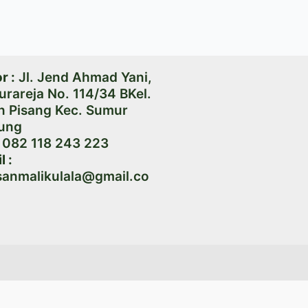
r :
Jl. Jend Ahmad Yani,
urareja No. 114/34 BKel.
n Pisang Kec. Sumur
ung
082 118 243 223
l :
sanmalikulala@gmail.co