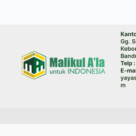
Kanto
Gg. S
Kebo
Band
Telp :
E-mai
yaya
m